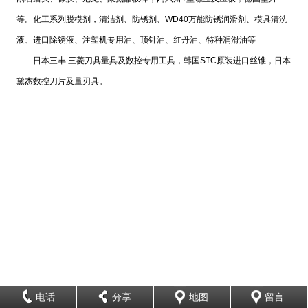
等。化工系列脱模剂，清洁剂、防锈剂、WD40万能防锈润滑剂、模具清洗
液、进口除锈液、注塑机专用油、顶针油、红丹油、特种润滑油等
日本三丰 三菱刀具量具及数控专用工具，韩国STC原装进口丝锥，日本
黛杰数控刀片及量刃具。
电话
分享
地图
留言