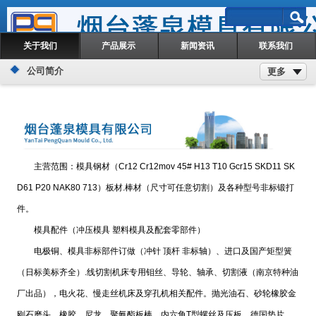
关于我们
产品展示
新闻资讯
联系我们
公司简介
更多
主营范围：模具钢材（Cr12 Cr12mov 45# H13 T10 Gcr15 SKD11 SK
D61 P20 NAK80 713）板材.棒材（尺寸可任意切割）及各种型号非标锻打
件。
模具配件（冲压模具 塑料模具及配套零部件）
电极铜、模具非标部件订做（冲针 顶杆 非标轴）、进口及国产矩型簧
（日标美标齐全）.线切割机床专用钼丝、导轮、轴承、切割液（南京特种油
厂出品），电火花、慢走丝机床及穿孔机相关配件。抛光油石、砂轮橡胶金
刚石磨头、橡胶、尼龙、聚氨酯板棒，内六角T型螺丝及压板，德国垫片