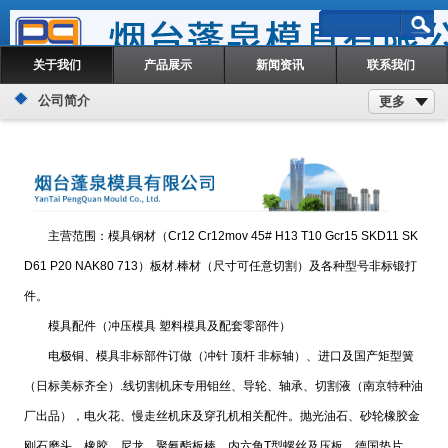
关于我们
产品展示
新闻资讯
联系我们
公司简介
更多
主营范围：模具钢材（Cr12 Cr12mov 45# H13 T10 Gcr15 SKD11 SK
D61 P20 NAK80 713）板材.棒材（尺寸可任意切割）及各种型号非标锻打
件。
模具配件（冲压模具 塑料模具及配套零部件）
电极铜、模具非标部件订做（冲针 顶杆 非标轴）、进口及国产矩型簧
（日标美标齐全）.线切割机床专用钼丝、导轮、轴承、切割液（南京特种油
厂出品），电火花、慢走丝机床及穿孔机相关配件。抛光油石、砂轮橡胶金
刚石磨头、橡胶、尼龙、聚氨酯板棒，内六角T型螺丝及压板，德国垫片