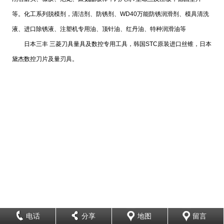
等。化工系列脱模剂，清洁剂、防锈剂、WD40万能防锈润滑剂、模具清洗
液、进口除锈液、注塑机专用油、顶针油、红丹油、特种润滑油等
日本三丰 三菱刀具量具及数控专用工具，韩国STC原装进口丝锥，日本
黛杰数控刀片及量刃具。
电话
分享
地图
留言