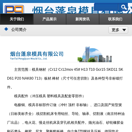
关于我们
产品展示
新闻资讯
联系我们
公司简介
更多
主营范围：模具钢材（Cr12 Cr12mov 45# H13 T10 Gcr15 SKD11 SK
D61 P20 NAK80 713）板材.棒材（尺寸可任意切割）及各种型号非标锻打
件。
模具配件（冲压模具 塑料模具及配套零部件）
电极铜、模具非标部件订做（冲针 顶杆 非标轴）、进口及国产矩型簧
（日标美标齐全）.线切割机床专用钼丝、导轮、轴承、切割液（南京特种油
厂出品），电火花、慢走丝机床及穿孔机相关配件。抛光油石、砂轮橡胶金
刚石磨头、橡胶、尼龙、聚氨酯板棒，内六角T型螺丝及压板，德国垫片