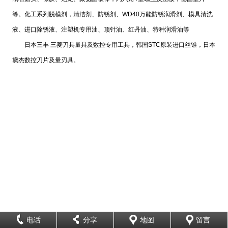
等。化工系列脱模剂，清洁剂、防锈剂、WD40万能防锈润滑剂、模具清洗
液、进口除锈液、注塑机专用油、顶针油、红丹油、特种润滑油等
日本三丰 三菱刀具量具及数控专用工具，韩国STC原装进口丝锥，日本
黛杰数控刀片及量刃具。
电话
分享
地图
留言