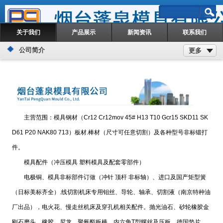
关于我们
产品展示
新闻资讯
联系我们
公司简介
更多
主营范围：模具钢材（Cr12 Cr12mov 45# H13 T10 Gcr15 SKD11 SK
D61 P20 NAK80 713）板材.棒材（尺寸可任意切割）及各种型号非标锻打
件。
模具配件（冲压模具 塑料模具及配套零部件）
电极铜、模具非标部件订做（冲针 顶杆 非标轴）、进口及国产矩型簧
（日标美标齐全）.线切割机床专用钼丝、导轮、轴承、切割液（南京特种油
厂出品），电火花、慢走丝机床及穿孔机相关配件。抛光油石、砂轮橡胶金
刚石磨头、橡胶、尼龙、聚氨酯板棒，内六角T型螺丝及压板，德国垫片