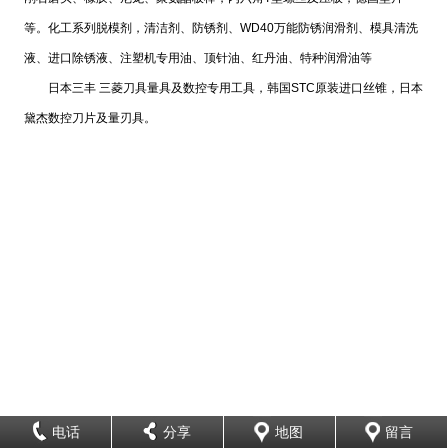
等。化工系列脱模剂，清洁剂、防锈剂、WD40万能防锈润滑剂、模具清洗
液、进口除锈液、注塑机专用油、顶针油、红丹油、特种润滑油等
日本三丰 三菱刀具量具及数控专用工具，韩国STC原装进口丝锥，日本
黛杰数控刀片及量刃具。
电话
分享
地图
留言