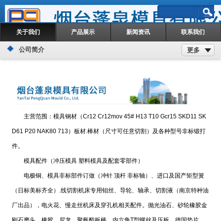
关于我们
产品展示
新闻资讯
联系我们
公司简介
更多
主营范围：模具钢材（Cr12 Cr12mov 45# H13 T10 Gcr15 SKD11 SK
D61 P20 NAK80 713）板材.棒材（尺寸可任意切割）及各种型号非标锻打
件。
模具配件（冲压模具 塑料模具及配套零部件）
电极铜、模具非标部件订做（冲针 顶杆 非标轴）、进口及国产矩型簧
（日标美标齐全）.线切割机床专用钼丝、导轮、轴承、切割液（南京特种油
厂出品），电火花、慢走丝机床及穿孔机相关配件。抛光油石、砂轮橡胶金
刚石磨头、橡胶、尼龙、聚氨酯板棒，内六角T型螺丝及压板，德国垫片